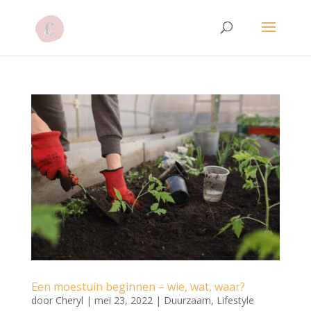
Een moestuin beginnen – wie, wat, waar?
door
Cheryl
|
mei 23, 2022
|
Duurzaam
,
Lifestyle