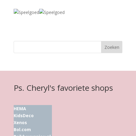
Ps. Cheryl's favoriete shops
HEMA
KidsDeco
Xenos
Bol.com