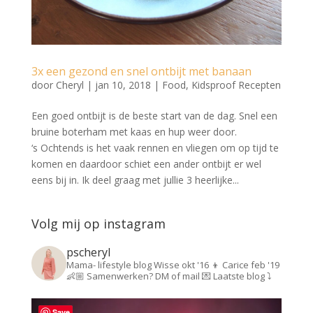
3x een gezond en snel ontbijt met banaan
door
Cheryl
|
jan 10, 2018
|
Food
,
Kidsproof Recepten
Een goed ontbijt is de beste start van de dag. Snel een
bruine boterham met kaas en hup weer door.
‘s Ochtends is het vaak rennen en vliegen om op tijd te
komen en daardoor schiet een ander ontbijt er wel
eens bij in. Ik deel graag met jullie 3 heerlijke...
Volg mij op instagram
pscheryl
Mama- lifestyle blog
Wisse okt '16 👦
Carice feb '19
👶🏼
Samenwerken? DM of mail 💌
Laatste blog ⤵️
Save