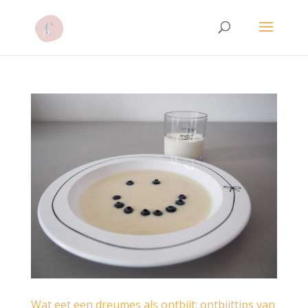
Wat eet een dreumes als ontbijt: ontbijttips van