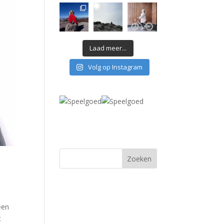
Laad meer...
Volg op Instagram
een
t