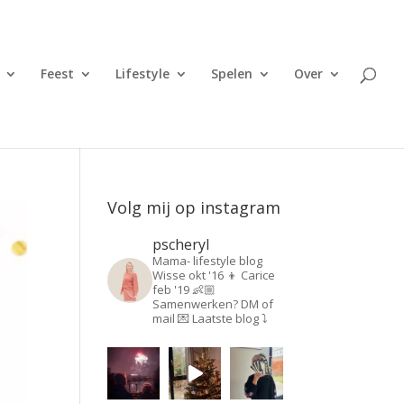
Feest
Lifestyle
Spelen
Over
Volg mij op instagram
pscheryl
Mama- lifestyle blog
Wisse okt '16 👦
Carice
feb '19 👶🏼
Samenwerken? DM of
mail 💌
Laatste blog ⤵️