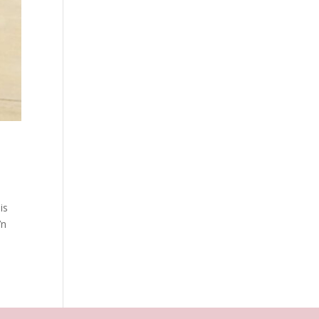
is
’n