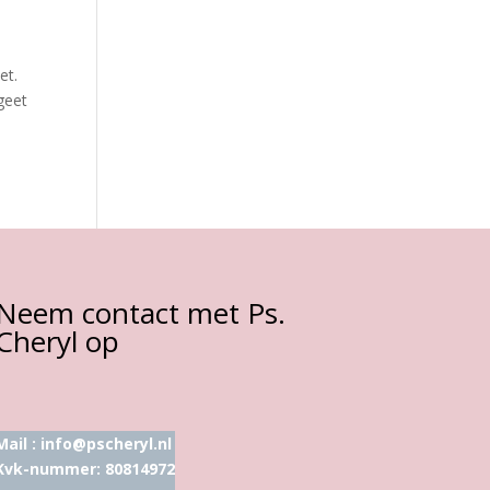
et.
rgeet
Neem contact met Ps.
Cheryl op
Mail :
info@pscheryl.nl
Kvk-nummer: 80814972