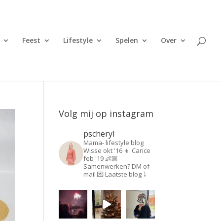
Feest
Lifestyle
Spelen
Over
Volg mij op instagram
pscheryl
Mama- lifestyle blog
Wisse okt '16 👦
Carice
feb '19 👶🏼
Samenwerken? DM of
mail 💌
Laatste blog ⤵️