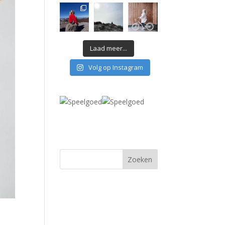
Laad meer...
Volg op Instagram