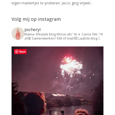
eigen maniertjes te proberen. Jacco ging vrijwel...
Volg mij op instagram
pscheryl
Mama- lifestyle blog
Wisse okt '16 👦
Carice feb '19
👶🏼
Samenwerken? DM of mail 💌
Laatste blog ⤵️
Save