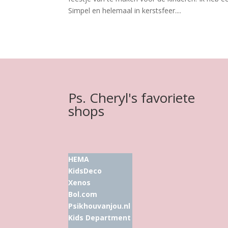
Simpel en helemaal in kerstsfeer....
Ps. Cheryl's favoriete
shops
HEMA
KidsDeco
Xenos
Bol.com
Psikhouvanjou.nl
Kids Department