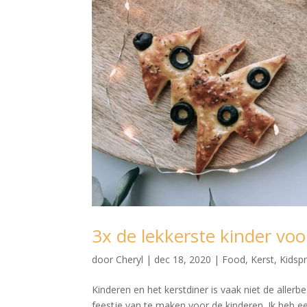
3x de lekkerste kinder vo
door
Cheryl
|
dec 18, 2020
|
Food
,
Kerst
,
Kidsp
Kinderen en het kerstdiner is vaak niet de aller
feestje van te maken voor de kinderen. Ik heb e