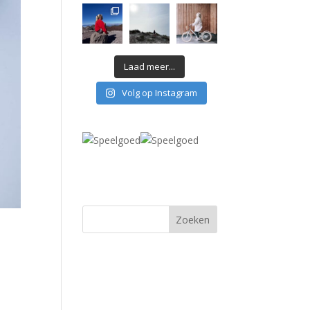
Laad meer...
Volg op Instagram