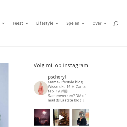
Feest
Lifestyle
Spelen
Over
Volg mij op instagram
pscheryl
Mama- lifestyle blog
Wisse okt '16 👦
Carice
feb '19 👶🏼
Samenwerken? DM of
mail 💌
Laatste blog ⤵️