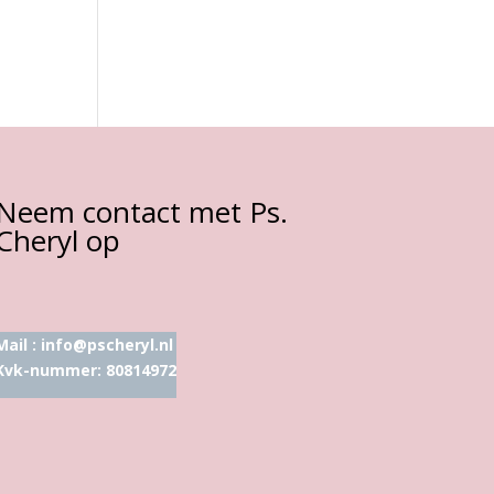
Neem contact met Ps.
Cheryl op
Mail :
info@pscheryl.nl
Kvk-nummer: 80814972