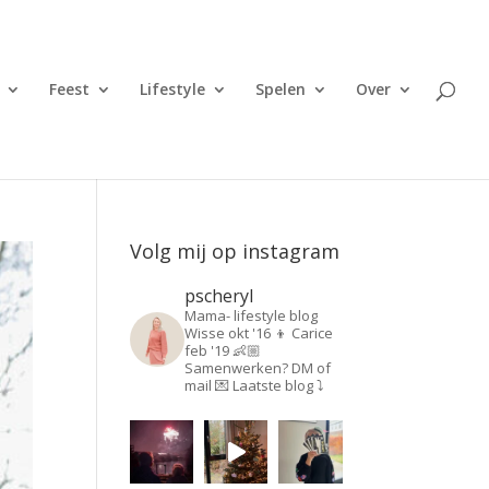
Feest
Lifestyle
Spelen
Over
Volg mij op instagram
pscheryl
Mama- lifestyle blog
Wisse okt '16 👦
Carice
feb '19 👶🏼
Samenwerken? DM of
mail 💌
Laatste blog ⤵️