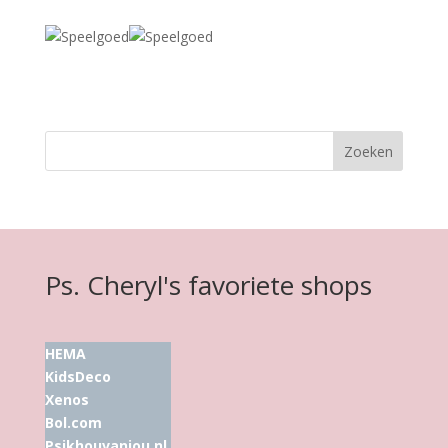
Ps. Cheryl's favoriete shops
HEMA
KidsDeco
Xenos
Bol.com
Psikhouvanjou.nl