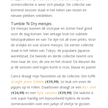
zomercollectie is weer zo’n plaatje. De collectie van
komend seizoen staat in het teken van reizen en
nieuwe plekken ontdekken.
Tumble ‘N Dry meisjes
De meisjes kunnen dit voorjaar en zomer heel goed
voor de dag komen. Van vintage look tot subtiele
tekstopdrukken en van Tie dye tot all-over-prints. Voor
de vrolijke en ook stoere meisjes. De eerste collectie
staat in het teken van Tokyo, de populaire Japanse
wereldstad. De tweede en derde collectie neemt ons
mee naar de zon, de zee en het strand. De kleuren die
je dit seizoen veel tegen komt is roze, blauw en pastel.
Carice draagt mijn favorieten uit de collectie. Een toffe
straight jeans Debbie
(€39,99)
, zo leuk om even de
pijpjes op te rollen. Daarboven draagt ze een
lila t-shirt
(€24,99)
en een
fijne sweater
(€39,99)
. Die laatste is
ook super handig om bijvoorbeeld tijdens de koele
zomeravonden over een jurkje of shirtje te gooien.