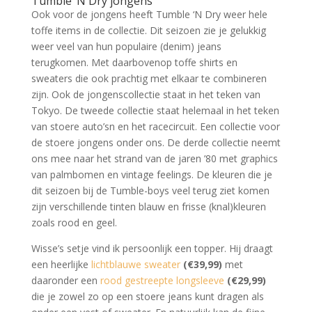
Tumble ‘N Dry jongens
Ook voor de jongens heeft Tumble ‘N Dry weer hele
toffe items in de collectie. Dit seizoen zie je gelukkig
weer veel van hun populaire (denim) jeans
terugkomen. Met daarbovenop toffe shirts en
sweaters die ook prachtig met elkaar te combineren
zijn. Ook de jongenscollectie staat in het teken van
Tokyo. De tweede collectie staat helemaal in het teken
van stoere auto’sn en het racecircuit. Een collectie voor
de stoere jongens onder ons. De derde collectie neemt
ons mee naar het strand van de jaren ’80 met graphics
van palmbomen en vintage feelings. De kleuren die je
dit seizoen bij de Tumble-boys veel terug ziet komen
zijn verschillende tinten blauw en frisse (knal)kleuren
zoals rood en geel.
Wisse’s setje vind ik persoonlijk een topper. Hij draagt
een heerlijke
lichtblauwe sweater
(€39,99)
met
daaronder een
rood gestreepte longsleeve
(€29,99)
die je zowel zo op een stoere jeans kunt dragen als