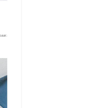
baar.