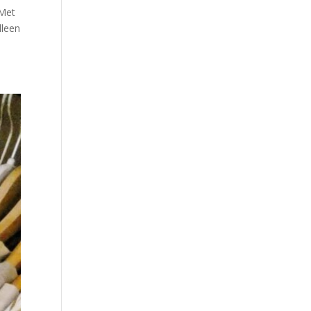
 Met
lleen