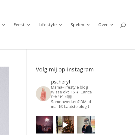
Feest
Lifestyle
Spelen
Over
Volg mij op instagram
pscheryl
Mama- lifestyle blog
Wisse okt '16 👦
Carice
feb '19 👶🏼
Samenwerken? DM of
mail 💌
Laatste blog ⤵️