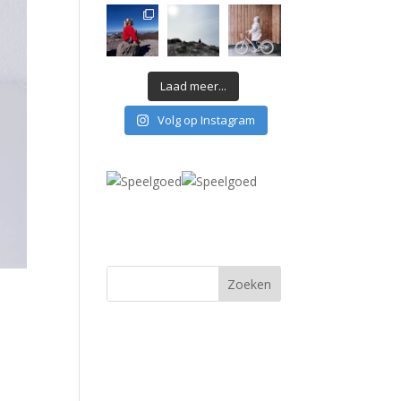
Laad meer...
Volg op Instagram