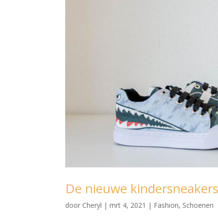
De nieuwe kindersneaker
door
Cheryl
|
mrt 4, 2021
|
Fashion
,
Schoenen