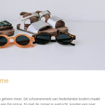
sme
geen geheim meer. Dit schoenenmerk van Nederlandse bodem maakt
 een fijn prijsje. En met de zomer in aantocht, konden een paar