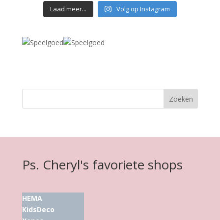
Laad meer...
Volg op Instagram
Ps. Cheryl's favoriete shops
HEMA
KidsDeco