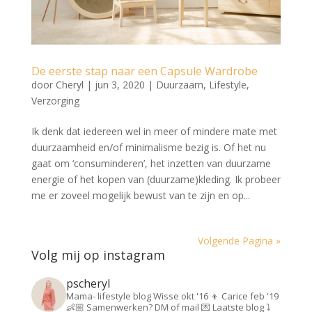
De eerste stap naar een Capsule Wardrobe
door
Cheryl
|
jun 3, 2020
|
Duurzaam
,
Lifestyle
,
Verzorging
Ik denk dat iedereen wel in meer of mindere mate met
duurzaamheid en/of minimalisme bezig is. Of het nu
gaat om ‘consuminderen’, het inzetten van duurzame
energie of het kopen van (duurzame)kleding. Ik probeer
me er zoveel mogelijk bewust van te zijn en op...
Volgende Pagina »
Volg mij op instagram
pscheryl
Mama- lifestyle blog
Wisse okt '16 👦
Carice feb '19
👶🏼
Samenwerken? DM of mail 💌
Laatste blog ⤵️