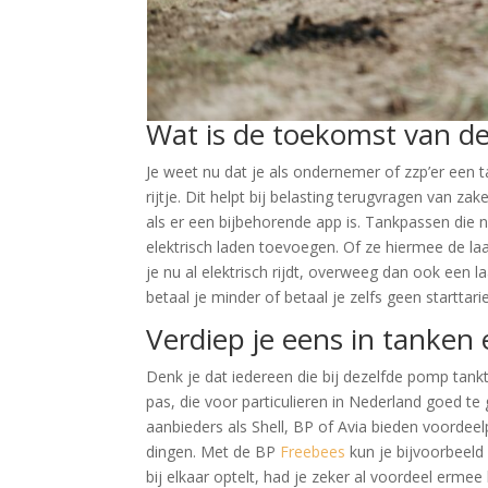
Wat is de toekomst van de
Je weet nu dat je als ondernemer of zzp’er een 
rijtje. Dit helpt bij belasting terugvragen van za
als er een bijbehorende app is. Tankpassen die 
elektrisch laden toevoegen. Of ze hiermee de l
je nu al elektrisch rijdt, overweeg dan ook een l
betaal je minder of betaal je zelfs geen starttari
Verdiep je eens in tanken 
Denk je dat iedereen die bij dezelfde pomp tank
pas, die voor particulieren in Nederland goed te g
aanbieders als Shell, BP of Avia bieden voordee
dingen. Met de BP
Freebees
kun je bijvoorbeeld
bij elkaar optelt, had je zeker al voordeel erme