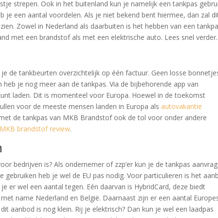
jstje strepen. Ook in het buitenland kun je namelijk een tankpas gebru
 je een aantal voordelen. Als je niet bekend bent hiermee, dan zal di
 zien. Zowel in Nederland als daarbuiten is het hebben van een tankp
nd met een brandstof als met een elektrische auto. Lees snel verder.
g je de tankbeurten overzichtelijk op één factuur. Geen losse bonnetje
 Dan heb je nog meer aan de tankpas. Via de bijbehorende app van
kunt laden. Dit is momenteel voor Europa. Hoewel in de toekomst
 zullen voor de meeste mensen landen in Europa als
autovakantie
e met de tankpas van MKB Brandstof ook de tol voor onder andere
MKB brandstof review
.
n
voor bedrijven is? Als ondernemer of zzp’er kun je de tankpas aanvra
 gebruiken heb je wel de EU pas nodig. Voor particulieren is het aan
je er wel een aantal tegen. Eén daarvan is HybridCard, deze biedt
n met name Nederland en België. Daarnaast zijn er een aantal Europe
it aanbod is nog klein. Rij je elektrisch? Dan kun je wel een laadpas