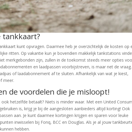
 tankkaart?
tankkaart kunt opvragen. Daarmee heb je overzichtelijk de kosten op 
kelijke ritten. Op vakantie kun je bovendien makkelijk tankstations vind
niet merkgebonden zijn, zullen in de toekomst steeds meer opties voo
aadabonnementen en laadpassen voorbijstreven, is maar net de vraag.
aadpas of laadabonnement af te sluiten. Afhankelijk van wat je kiest,
ef meer.
en de voordelen die je misloopt!
t ook hetzelfde betaalt? Niets is minder waar. Met een United Consu
ebruiken is, krijg je bij de aangesloten aanbieders altijd korting! Ook
lpassen aan. Je kunt daarmee kortingen krijgen en sparen voor leuke
 punten inwisselen bij Fonq, BCC en Douglas. Als je al jouw tankbeurt
e kunnen hebben.