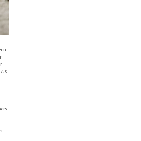
een
en
r
 Als
mers
en