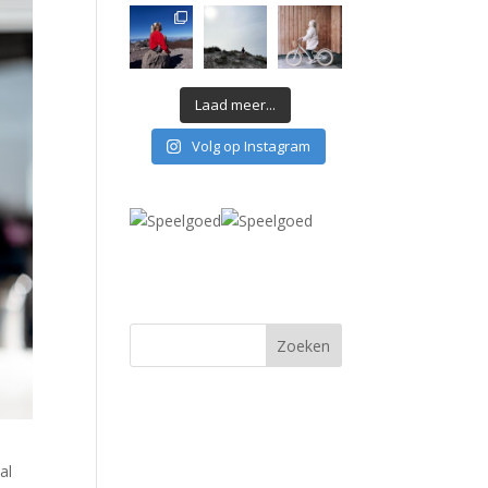
Laad meer...
Volg op Instagram
al