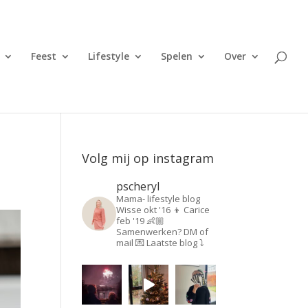
Feest
Lifestyle
Spelen
Over
Volg mij op instagram
pscheryl
Mama- lifestyle blog
Wisse okt '16 👦
Carice
feb '19 👶🏼
Samenwerken? DM of
mail 💌
Laatste blog ⤵️