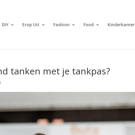
DIY
Erop Uit
Fashion
Food
Kinderkamer
and tanken met je tankpas?
s