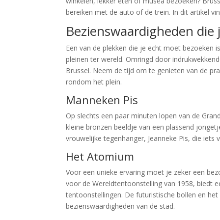
winkelen, lekker eten of musea bezoeken? Brusse
bereiken met de auto of de trein. In dit artikel 
Bezienswaardigheden die 
Een van de plekken die je echt moet bezoeken is
pleinen ter wereld. Omringd door indrukwekkende 
Brussel. Neem de tijd om te genieten van de pra
rondom het plein.
Manneken Pis
Op slechts een paar minuten lopen van de Grand
kleine bronzen beeldje van een plassend jongetj
vrouwelijke tegenhanger, Jeanneke Pis, die iets v
Het Atomium
Voor een unieke ervaring moet je zeker een b
voor de Wereldtentoonstelling van 1958, biedt e
tentoonstellingen. De futuristische bollen en h
bezienswaardigheden van de stad.