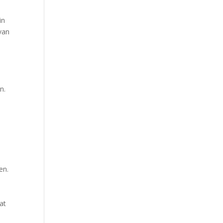
in
van
n.
en.
at