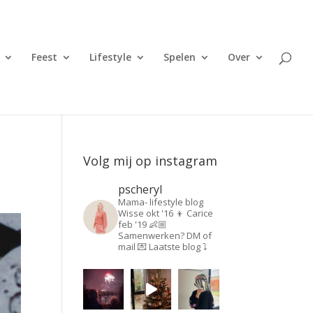
Feest
Lifestyle
Spelen
Over
Volg mij op instagram
pscheryl
Mama- lifestyle blog
Wisse okt '16 👦
Carice
feb '19 👶🏼
Samenwerken? DM of
mail 💌
Laatste blog ⤵️