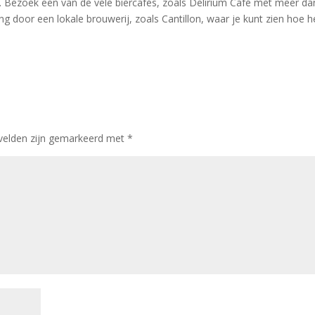
. Bezoek een van de vele biercafés, zoals Delirium Café met meer da
ng door een lokale brouwerij, zoals Cantillon, waar je kunt zien hoe h
 velden zijn gemarkeerd met
*