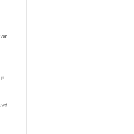
e
 van
t
ijn
ouwd