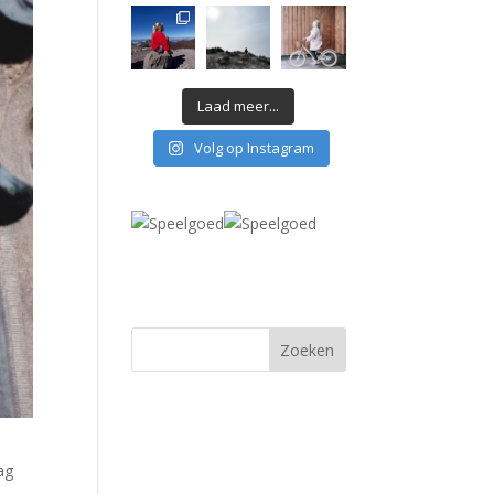
Laad meer...
Volg op Instagram
ag