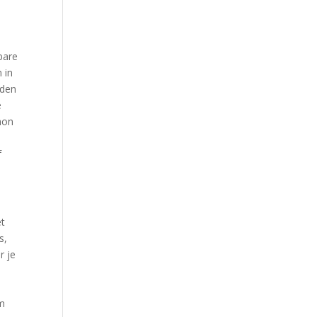
bare
 in
eden
e
Thon
f
et
s,
r je
j
om