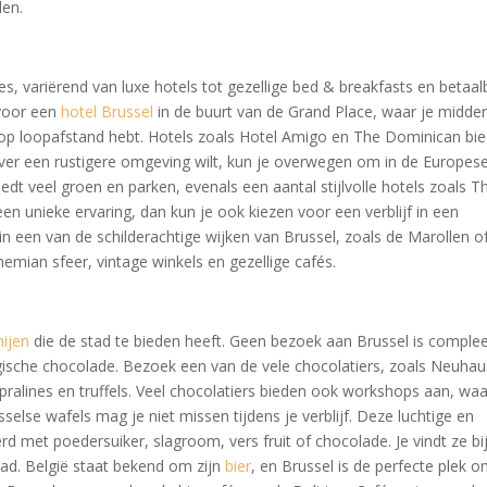
len.
, variërend van luxe hotels tot gezellige bed & breakfasts en betaal
 voor een
hotel Brussel
in de buurt van de Grand Place, waar je midden
 op loopafstand hebt. Hotels zoals Hotel Amigo en The Dominican bi
liever een rustigere omgeving wilt, kun je overwegen om in de Europes
 biedt veel groen en parken, evenals een aantal stijlvolle hotels zoals 
een unieke ervaring, dan kun je ook kiezen voor een verblijf in een
n een van de schilderachtige wijken van Brussel, zoals de Marollen o
emian sfeer, vintage winkels en gezellige cafés.
nijen
die de stad te bieden heeft. Geen bezoek aan Brussel is comple
ische chocolade. Bezoek een van de vele chocolatiers, zoals Neuhau
 pralines en truffels. Veel chocolatiers bieden ook workshops aan, waa
selse wafels mag je niet missen tijdens je verblijf. Deze luchtige en
 met poedersuiker, slagroom, vers fruit of chocolade. Je vindt ze bi
tad. België staat bekend om zijn
bier
, en Brussel is de perfecte plek 