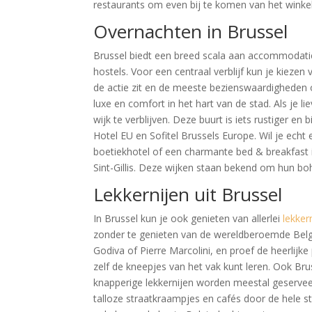
restaurants om even bij te komen van het winke
Overnachten in Brussel
Brussel biedt een breed scala aan accommodaties
hostels. Voor een centraal verblijf kun je kiezen
de actie zit en de meeste bezienswaardigheden
luxe en comfort in het hart van de stad. Als je 
wijk te verblijven. Deze buurt is iets rustiger en
Hotel EU en Sofitel Brussels Europe. Wil je echt 
boetiekhotel of een charmante bed & breakfast i
Sint-Gillis. Deze wijken staan bekend om hun boh
Lekkernijen uit Brussel
In Brussel kun je ook genieten van allerlei
lekker
zonder te genieten van de wereldberoemde Belg
Godiva of Pierre Marcolini, en proef de heerlijke
zelf de kneepjes van het vak kunt leren. Ook Brus
knapperige lekkernijen worden meestal geserveerd
talloze straatkraampjes en cafés door de hele s