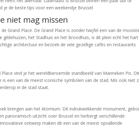
l heeft het allemaal. Daarnaast is Brussel binnen een paar uur te
vind je de beste tips voor een weekendje Brussel.
je niet mag missen
 de Grand Place. De Grand Place is zonder twijfel een van de mooist
gildehuizen, het Stadhuis en het Broodhuis, is dit plein echt het hart
chtige architectuur en bezoek de vele gezellige cafés en restaurants
 Place vind je het wereldberoemde standbeeld van Manneken Pis. Di
e is een van de meest iconische symbolen van de stad. Mis ook niet z
erderop in de stad staat.
ezoek brengen aan het Atomium. Dit indrukwekkende monument, geb
en panoramisch uitzicht over Brussel en herbergt verschillende
et innovatieve ontwerp maken dit een van de meest opvallende