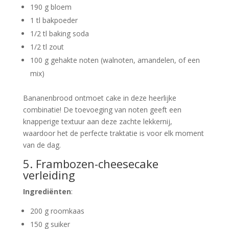
190 g bloem
1 tl bakpoeder
1/2 tl baking soda
1/2 tl zout
100 g gehakte noten (walnoten, amandelen, of een
mix)
Bananenbrood ontmoet cake in deze heerlijke
combinatie! De toevoeging van noten geeft een
knapperige textuur aan deze zachte lekkernij,
waardoor het de perfecte traktatie is voor elk moment
van de dag.
5. Frambozen-cheesecake
verleiding
Ingrediënten
:
200 g roomkaas
150 g suiker