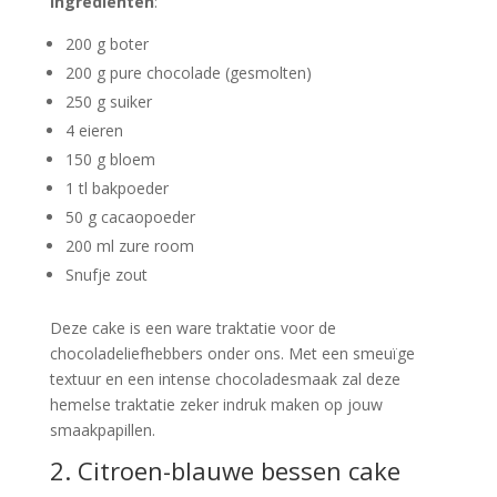
Ingrediënten
:
200 g boter
200 g pure chocolade (gesmolten)
250 g suiker
4 eieren
150 g bloem
1 tl bakpoeder
50 g cacaopoeder
200 ml zure room
Snufje zout
Deze cake is een ware traktatie voor de
chocoladeliefhebbers onder ons. Met een smeuïge
textuur en een intense chocoladesmaak zal deze
hemelse traktatie zeker indruk maken op jouw
smaakpapillen.
2. Citroen-blauwe bessen cake