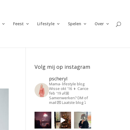
Feest
Lifestyle
Spelen
Over
Volg mij op instagram
pscheryl
Mama- lifestyle blog
Wisse okt '16 👦
Carice
feb '19 👶🏼
Samenwerken? DM of
mail 💌
Laatste blog ⤵️