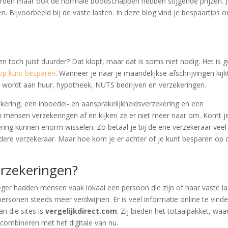
orden maar ook de normale boodschappen hebben stijgende prijzen. 
n. Bijvoorbeeld bij de vaste lasten. In deze blog vind je bespaartips 
en toch juist duurder? Dat klopt, maar dat is soms niet nodig. Het is 
op kunt besparen
. Wanneer je naar je maandelijkse afschrijvingen kijkt
d wordt aan huur, hypotheek, NUTS bedrijven en verzekeringen.
kering, een inboedel- en aansprakelijkheidsverzekering en een
en mensen verzekeringen af en kijken ze er niet meer naar om. Komt j
ing kunnen enorm wisselen. Zo betaal je bij de ene verzekeraar veel
dere verzekeraar. Maar hoe kom je er achter of je kunt besparen op 
erzekeringen?
oeger hadden mensen vaak lokaal een persoon die zijn of haar vaste l
enpersonen steeds meer verdwijnen. Er is veel informatie online te vind
an die sites is
vergelijkdirect.com
. Zij bieden het totaalpakket, waa
combineren met het digitale van nu.