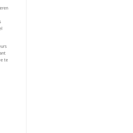
neren
s
el
eurs
ant
ee te