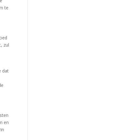
Je
om te
goed
, zul
e dat
de
asten
en en
rin