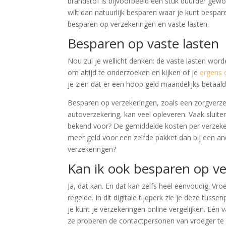
brandstof is bijvoorbeeld een stuk duurder gew
wilt dan natuurlijk besparen waar je kunt bespare
besparen op verzekeringen en vaste lasten.
Besparen op vaste lasten
Nou zul je wellicht denken: de vaste lasten word
om altijd te onderzoeken en kijken of je
ergens 
je zien dat er een hoop geld maandelijks betaal
Besparen op verzekeringen, zoals een zorgverze
autoverzekering, kan veel opleveren. Vaak sluit
bekend voor? De gemiddelde kosten per verzeker
meer geld voor een zelfde pakket dan bij een an
verzekeringen?
Kan ik ook besparen op v
Ja, dat kan. En dat kan zelfs heel eenvoudig. Vr
regelde. In dit digitale tijdperk zie je deze tuss
je kunt je verzekeringen online vergelijken. Eén v
ze proberen de contactpersonen van vroeger te 