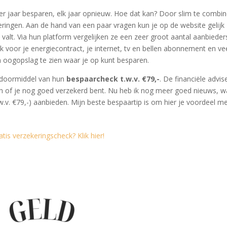
per jaar besparen, elk jaar opnieuw. Hoe dat kan? Door slim te combi
eringen. Aan de hand van een paar vragen kun je op de website gelijk
valt. Via hun platform vergelijken ze een zeer groot aantal aanbieder
 voor je energiecontract, je internet, tv en bellen abonnement en ve
én oogopslag te zien waar je op kunt besparen.
, doormiddel van hun
bespaarcheck t.w.v. €79,-
. De financiële advis
ken of je nog goed verzekerd bent. Nu heb ik nog meer goed nieuws, w
.w.v. €79,-) aanbieden. Mijn beste bespaartip is om hier je voordeel m
atis verzekeringscheck? Klik hier!