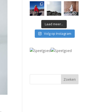
Laad meer...
Volg op Instagram