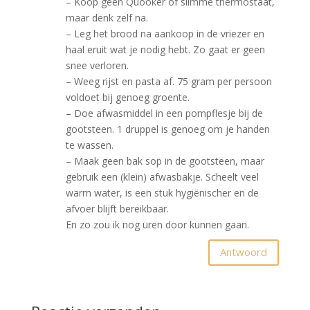
– Koop géén Quooker of slimme thermostaat,
maar denk zelf na.
– Leg het brood na aankoop in de vriezer en
haal eruit wat je nodig hebt. Zo gaat er geen
snee verloren.
– Weeg rijst en pasta af. 75 gram per persoon
voldoet bij genoeg groente.
– Doe afwasmiddel in een pompflesje bij de
gootsteen. 1 druppel is genoeg om je handen
te wassen.
– Maak geen bak sop in de gootsteen, maar
gebruik een (klein) afwasbakje. Scheelt veel
warm water, is een stuk hygiënischer en de
afvoer blijft bereikbaar.
En zo zou ik nog uren door kunnen gaan.
Antwoord