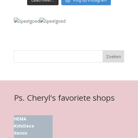
Laad meer...
Volg op Instagram
Ps. Cheryl's favoriete shops
HEMA
KidsDeco
Xenos