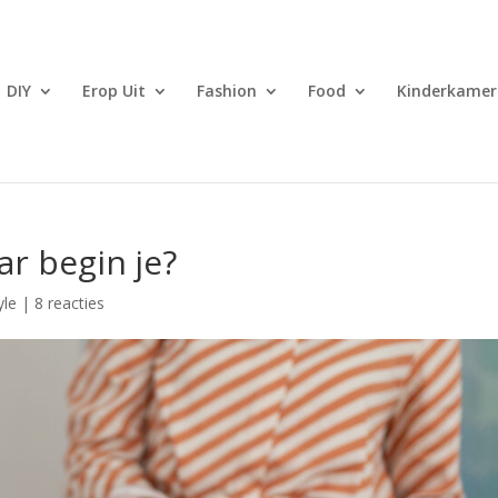
DIY
Erop Uit
Fashion
Food
Kinderkamer
ar begin je?
yle
|
8 reacties