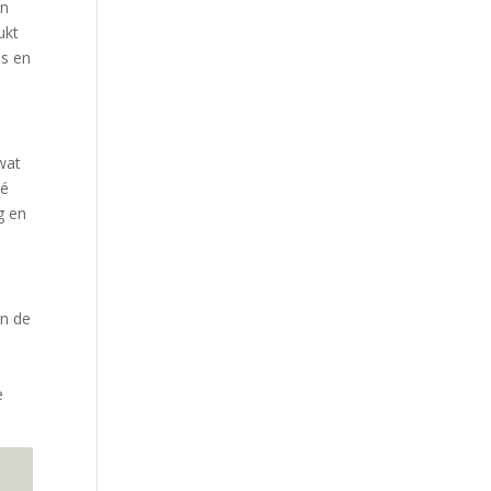
en
ukt
is en
 wat
té
g en
an de
e