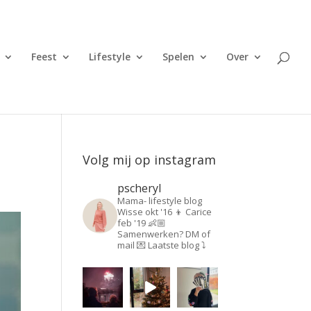
Feest
Lifestyle
Spelen
Over
Volg mij op instagram
pscheryl
Mama- lifestyle blog
Wisse okt '16 👦
Carice
feb '19 👶🏼
Samenwerken? DM of
mail 💌
Laatste blog ⤵️