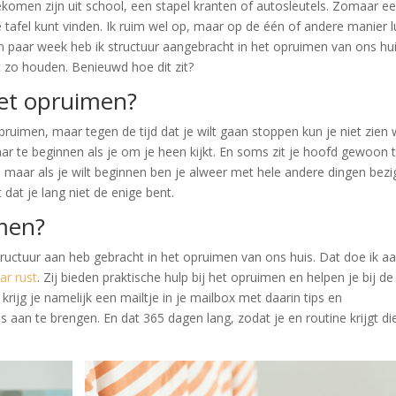
komen zijn uit school, een stapel kranten of autosleutels. Zomaar e
e tafel kunt vinden. Ik ruim wel op, maar op de één of andere manier l
 paar week heb ik structuur aangebracht in het opruimen van ons hu
 zo houden. Benieuwd hoe dit zit?
et opruimen?
pruimen, maar tegen de tijd dat je wilt gaan stoppen kun je niet zien
r te beginnen als je om je heen kijkt. En soms zit je hoofd gewoon 
 maar als je wilt beginnen ben je alweer met hele andere dingen bezi
dat je lang niet de enige bent.
imen?
e structuur aan heb gebracht in het opruimen van ons huis. Dat doe ik a
ar rust
. Zij bieden praktische hulp bij het opruimen en helpen je bij de
rijg je namelijk een mailtje in je mailbox met daarin tips en
 aan te brengen. En dat 365 dagen lang, zodat je en routine krijgt di