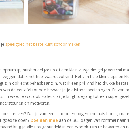
 je
speelgoed het beste kunt schoonmaken
 opruimtip, huishoudelijke tip of een klein klusje die gelijk verschil ma
 zeggen dat ik het heel waardevol vind. Het zijn hele kleine tips en kl
jgt zijn ook echt behapbaar zijn, wat ik een pré vind het drukke besta
 van de eettafel tot hoe bewaar je je afstandsbedieningen. En van h
. En weet je wat ook zo leuk is? Je krijgt toegang tot een súper gezel
ondersteunen en motiveren.
aan beschreven? Dat je van een schoon en opgeruimd huis houdt, maa
ht goed te doen?
Doe dan mee
aan de 365 dagen van rommel naar ru
re maand krijg je alle tips gebundeld in een e-book. Om te bewaren en 