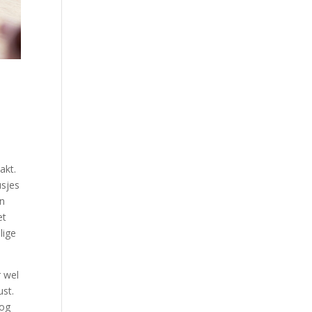
akt.
usjes
an
et
lige
r wel
st.
nog