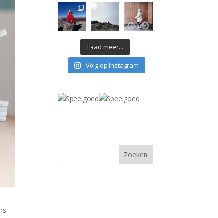
Laad meer...
Volg op Instagram
oms