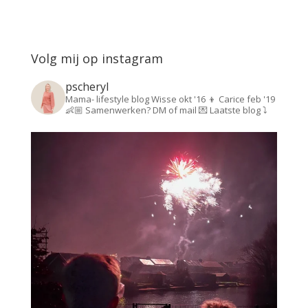
Volg mij op instagram
pscheryl
Mama- lifestyle blog
Wisse okt '16 👦
Carice feb '19
👶🏼
Samenwerken? DM of mail 💌
Laatste blog ⤵️