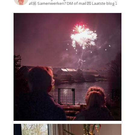
👶🏼
Samenwerken? DM of mail 💌
Laatste blog ⤵️