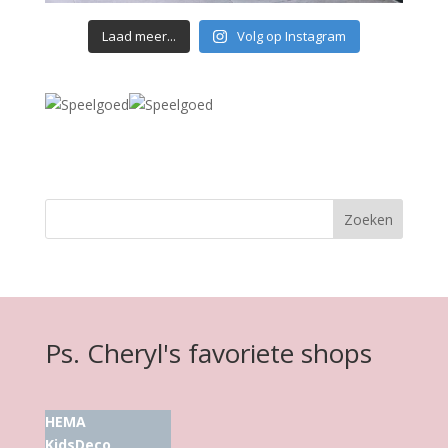
Laad meer...
Volg op Instagram
Ps. Cheryl's favoriete shops
HEMA
KidsDeco