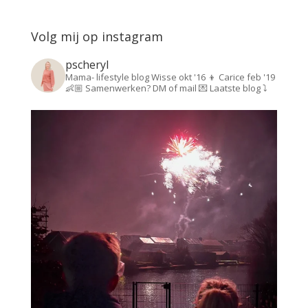
Volg mij op instagram
pscheryl
Mama- lifestyle blog
Wisse okt '16 👦
Carice feb '19
👶🏼
Samenwerken? DM of mail 💌
Laatste blog ⤵️