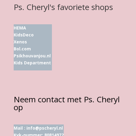
Ps. Cheryl's favoriete shops
HEMA
KidsDeco
Xenos
Bol.com
Psikhouvanjou.nl
Kids Department
Neem contact met Ps. Cheryl
op
Mail :
info@pscheryl.nl
Kvk-nummer: 80814972