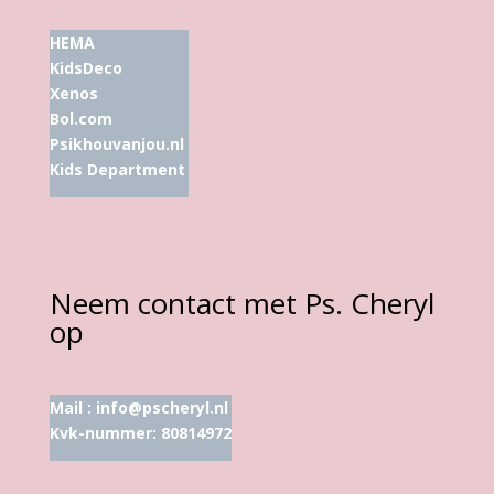
HEMA
KidsDeco
Xenos
Bol.com
Psikhouvanjou.nl
Kids Department
Neem contact met Ps. Cheryl
op
Mail :
info@pscheryl.nl
Kvk-nummer: 80814972