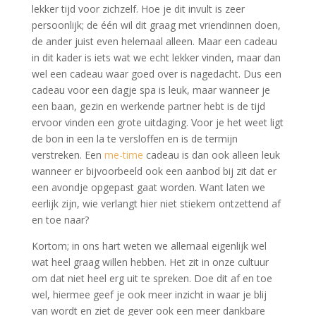
lekker tijd voor zichzelf. Hoe je dit invult is zeer
persoonlijk; de één wil dit graag met vriendinnen doen,
de ander juist even helemaal alleen. Maar een cadeau
in dit kader is iets wat we echt lekker vinden, maar dan
wel een cadeau waar goed over is nagedacht. Dus een
cadeau voor een dagje spa is leuk, maar wanneer je
een baan, gezin en werkende partner hebt is de tijd
ervoor vinden een grote uitdaging. Voor je het weet ligt
de bon in een la te versloffen en is de termijn
verstreken. Een
me-time
cadeau is dan ook alleen leuk
wanneer er bijvoorbeeld ook een aanbod bij zit dat er
een avondje opgepast gaat worden. Want laten we
eerlijk zijn, wie verlangt hier niet stiekem ontzettend af
en toe naar?
Kortom; in ons hart weten we allemaal eigenlijk wel
wat heel graag willen hebben. Het zit in onze cultuur
om dat niet heel erg uit te spreken. Doe dit af en toe
wel, hiermee geef je ook meer inzicht in waar je blij
van wordt en ziet de gever ook een meer dankbare