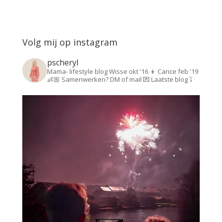
Volg mij op instagram
pscheryl
Mama- lifestyle blog
Wisse okt '16 👦
Carice feb '19
👶🏼
Samenwerken? DM of mail 💌
Laatste blog ⤵️