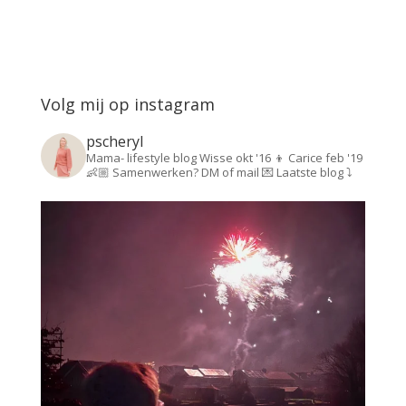
Volg mij op instagram
pscheryl
Mama- lifestyle blog
Wisse okt '16 👦
Carice feb '19
👶🏼
Samenwerken? DM of mail 💌
Laatste blog ⤵️