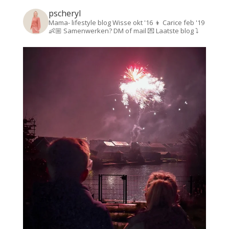
pscheryl
Mama- lifestyle blog
Wisse okt '16 👦
Carice feb '19
👶🏼
Samenwerken? DM of mail 💌
Laatste blog ⤵️