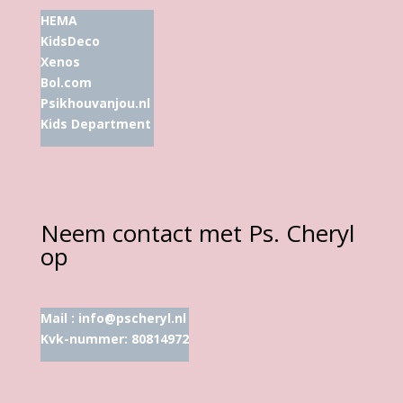
HEMA
KidsDeco
Xenos
Bol.com
Psikhouvanjou.nl
Kids Department
Neem contact met Ps. Cheryl
op
Mail :
info@pscheryl.nl
Kvk-nummer: 80814972