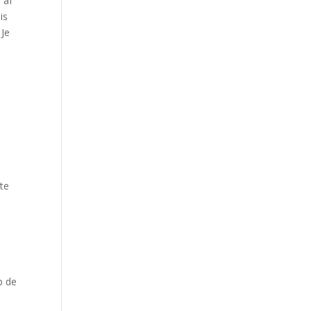
 af
is
 Je
 te
e
p de