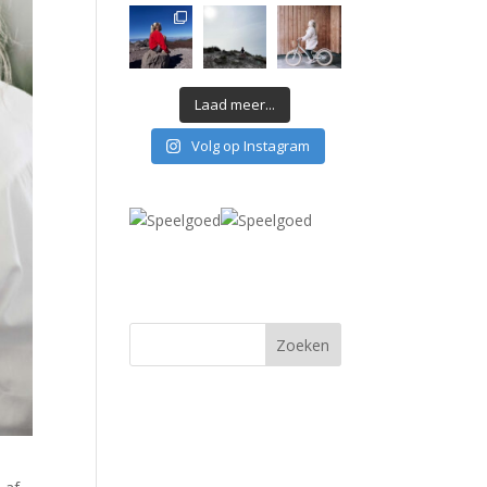
Laad meer...
Volg op Instagram