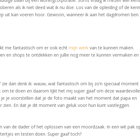
 huidige baan bij een woningcorporatie. Soms vraag ik mezelf wel eens
beren als ik niet deed wat ik nu doe. Los van de opleiding of de kenn
oep uit kan voeren hoor. Gewoon, wanneer ik aan het dagdromen ben.
ijkt me fantastisch om er ook echt
mijn werk
van te kunnen maken.
cten en shops te ontdekken en jullie nog meer te kunnen vermaken en
f zie dan denk ik: wauw, wat fantastisch om bij zo’n speciaal moment
uk om te doen en daarom lijkt het mij super gaaf om deze waardevoll
 je je voorstellen dat je de foto maakt van het moment dat papa en
 zien. En dat je dit moment van geluk voor hun kunt vastleggen.
ren van de dader of het oplossen van een moordzaak. In een wit pak o
stertjes en testen doen. Super gaaf toch?