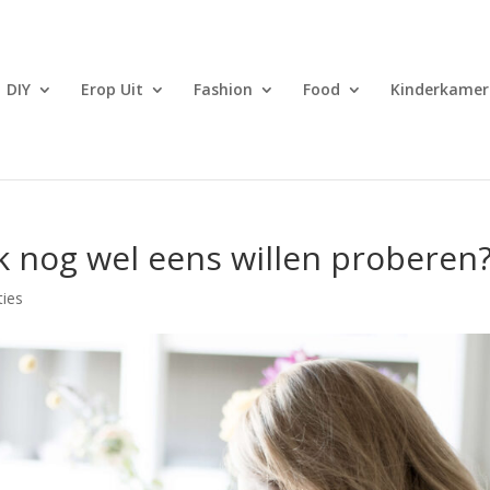
DIY
Erop Uit
Fashion
Food
Kinderkamer
k nog wel eens willen proberen
ties