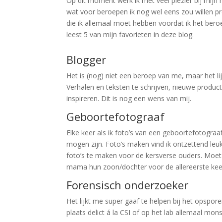
Op dit moment werk ik met veel plezier bij mijn
wat voor beroepen ik nog wel eens zou willen pro
die ik allemaal moet hebben voordat ik het ber
leest 5 van mijn favorieten in deze blog.
Blogger
Het is (nog) niet een beroep van me, maar het l
Verhalen en teksten te schrijven, nieuwe produ
inspireren. Dit is nog een wens van mij.
Geboortefotograaf
Elke keer als ik foto’s van een geboortefotograa
mogen zijn. Foto’s maken vind ik ontzettend le
foto’s te maken voor de kersverse ouders. Moet
mama hun zoon/dochter voor de allereerste keer
Forensisch onderzoeker
Het lijkt me super gaaf te helpen bij het opspo
plaats delict á la CSI of op het lab allemaal mon