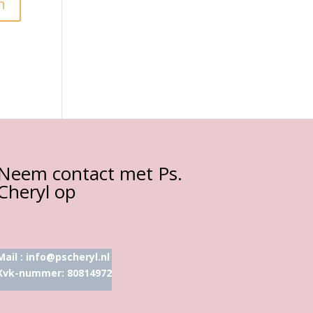
Neem contact met Ps.
Cheryl op
Mail :
info@pscheryl.nl
Kvk-nummer: 80814972