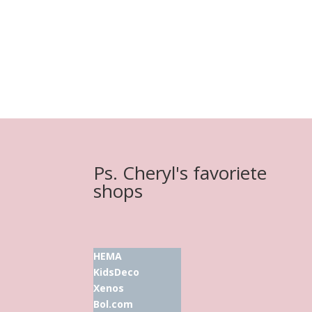
Ps. Cheryl's favoriete
shops
HEMA
KidsDeco
Xenos
Bol.com