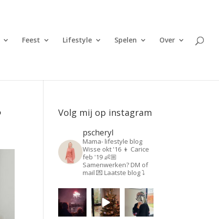
Feest
Lifestyle
Spelen
Over
?
Volg mij op instagram
pscheryl
Mama- lifestyle blog
Wisse okt '16 👦
Carice
feb '19 👶🏼
Samenwerken? DM of
mail 💌
Laatste blog ⤵️