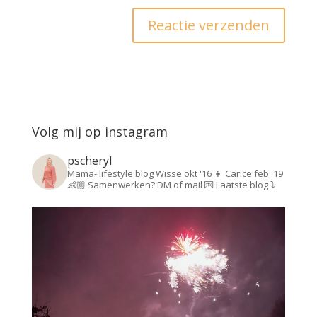
Volg mij op instagram
pscheryl
Mama- lifestyle blog
Wisse okt '16 👦
Carice feb '19
👶🏼
Samenwerken? DM of mail 💌
Laatste blog ⤵️