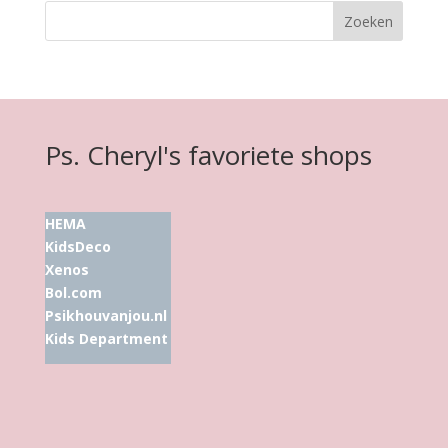
Ps. Cheryl's favoriete shops
HEMA
KidsDeco
Xenos
Bol.com
Psikhouvanjou.nl
Kids Department