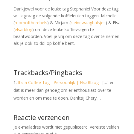
Dankjewel voor de leuke tag Stephanie! Voor deze tag
wil ik graag de volgende koffieleuten taggen: Michelle
(
momoftherebels
) & Mirjam (
kleinewaaghalsjes
) & Elsa
(
elsarblog
) om deze leuke koffievragen te
beantwoorden. Voel je vrij om deze tag over te nemen
als je ook zo dol op koffie bent.
Trackbacks/Pingbacks
It’s a Coffee Tag - Persoonlijk | ElsaRblog
- […] en
dat is meer dan genoeg om er enthousiast over te
worden en om mee te doen. Dankzij Cheryl…
Reactie verzenden
Je e-mailadres wordt niet gepubliceerd.
Vereiste velden
zijn gemarkeerd met
*