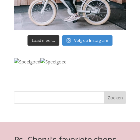
Laad meer...
Volg op Instagram
Ps. Cheryl's favoriete shops