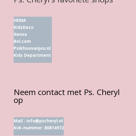
HEMA
KidsDeco
Xenos
Bol.com
Psikhouvanjou.nl
Kids Department
Neem contact met Ps. Cheryl
op
Mail :
info@pscheryl.nl
Kvk-nummer: 80814972