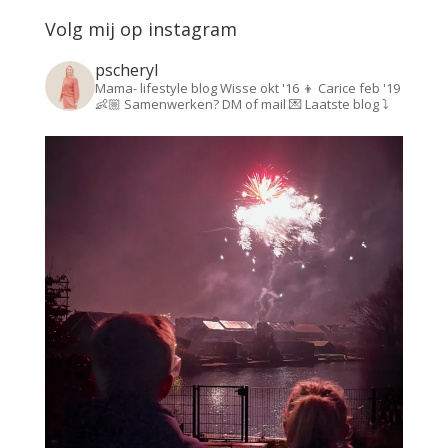
Volg mij op instagram
pscheryl
Mama- lifestyle blog
Wisse okt '16 👦
Carice feb '19
👶🏼
Samenwerken? DM of mail 💌
Laatste blog ⤵️