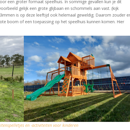
voor een groter formaat speelhuis. In sommige gevallen kun je dit
ijvoorbeeld gelijk een grote glijbaan en schommels aan vast. (kijk
Klimmen is op deze leeftijd ook helemaal geweldig. Daarom zouder e
rote boom of een toepassing op het speelhuis kunnen komen. Hier
tenspelletjes en -activiteiten voor kinderen