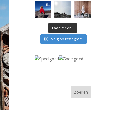
Laad meer...
Volg op Instagram