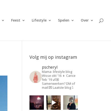
Feest
Lifestyle
Spelen
Over
Volg mij op instagram
pscheryl
Mama- lifestyle blog
Wisse okt '16 👦
Carice
feb '19 👶🏼
Samenwerken? DM of
mail 💌
Laatste blog ⤵️