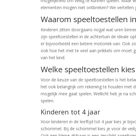
mogelijkheid om veilig te kunnen spelen. Maar w
elementen mogen niet ontbreken? We vertellen j
Waarom speeltoestellen in 
Kinderen zitten doorgaans nogal wat uren binnen
zijn speeltoestellen in de achtertuin de ideale op
er bijvoorbeeld een betere motoriek van. Ook zor
ook hoe het met te veel aan prikkels om moet gaa
van het kind.
Welke speeltoestellen kies
Voor de keuze van de speeltoestellen is het belang
het ook belangrijk om rekening te houden met de
mogelijk mee gaat spelen. Wellicht heb je na sc
spelen.
Kinderen tot 4 jaar
Voor kinderen in de leeftijd tot 4 jaar kies je b
schommel. Bij de schommel kies je voor de veili
Ook een kleine glijbaan is een geschikt speeltoes