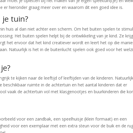
aar moet je opletten bij het maken van je eigen speeltuin(tje) en wel
e er hieronder graag meer over en waarom dit een goed idee is.
je tuin?
in huis al dan niet achter een scherm. Om het buiten spelen te stimu
lossing. Het buiten spelen helpt bij de ontwikkeling van je kind. Ze krij
gt het ervoor dat het kind creatiever wordt en leert het op die manie
n. Natuurlijk is het in de buitenlucht spelen ook goed voor het welzi
 je?
rijk te kijken naar de leeftijd of leeftijden van de kinderen. Natuurlijk
 beschikbaar ruimte in de achtertuin en het aantal kinderen dat er
hool vaak de achtertuin vol met klasgenootjes en buurkinderen die k
ijvoorbeeld voor een zandbak, een speelhuisje (klein formaat) en een
gheid voor een exemplaar met een extra steun voor de buik en de rug
tel.