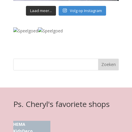
Laad meer...
Volg op Instagram
Ps. Cheryl's favoriete shops
HEMA
KidsDeco