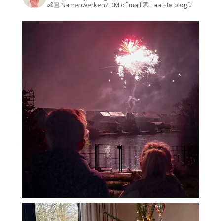
👶🏼
Samenwerken? DM of mail 💌
Laatste blog ⤵️