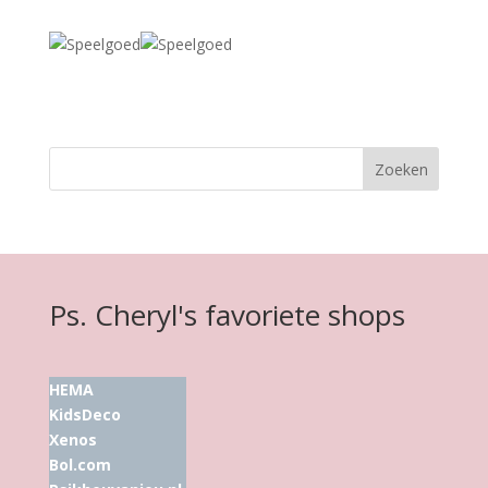
Ps. Cheryl's favoriete shops
HEMA
KidsDeco
Xenos
Bol.com