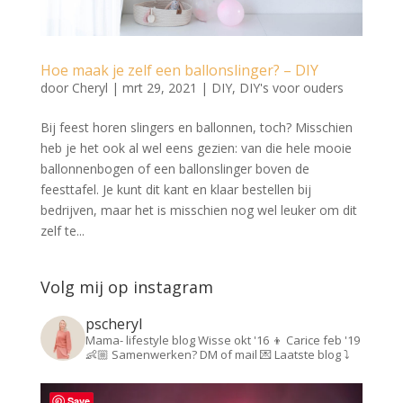
Hoe maak je zelf een ballonslinger? – DIY
door
Cheryl
|
mrt 29, 2021
|
DIY
,
DIY's voor ouders
Bij feest horen slingers en ballonnen, toch? Misschien
heb je het ook al wel eens gezien: van die hele mooie
ballonnenbogen of een ballonslinger boven de
feesttafel. Je kunt dit kant en klaar bestellen bij
bedrijven, maar het is misschien nog wel leuker om dit
zelf te...
Volg mij op instagram
pscheryl
Mama- lifestyle blog
Wisse okt '16 👦
Carice feb '19
👶🏼
Samenwerken? DM of mail 💌
Laatste blog ⤵️
Save