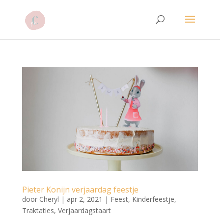
Pieter Konijn verjaardag feestje
door
Cheryl
|
apr 2, 2021
|
Feest
,
Kinderfeestje
,
Traktaties
,
Verjaardagstaart