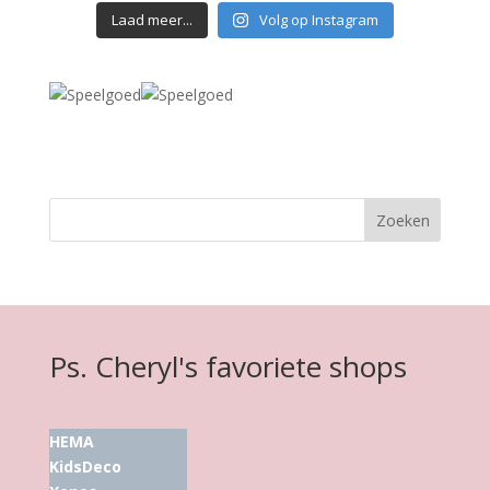
Laad meer...
Volg op Instagram
Ps. Cheryl's favoriete shops
HEMA
KidsDeco