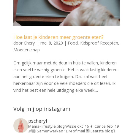
Hoe laat je kinderen meer groente eten?
door
Cheryl
|
mei 8, 2020
|
Food
,
Kidsproof Recepten
,
Moederschap
Om gelijk maar met de deur in huis te vallen, kinderen
eten veel te weinig groente. Het is vaak lastig kinderen
aan het groente eten te krijgen. Dat zal vast heel
herkenbaar zijn voor de vele moeders die dit lezen. Ik
vind het best een hele uitdaging elke week....
Volg mij op instagram
pscheryl
Mama- lifestyle blog
Wisse okt '16 👦
Carice feb '19
👶🏼
Samenwerken? DM of mail 💌
Laatste blog ⤵️