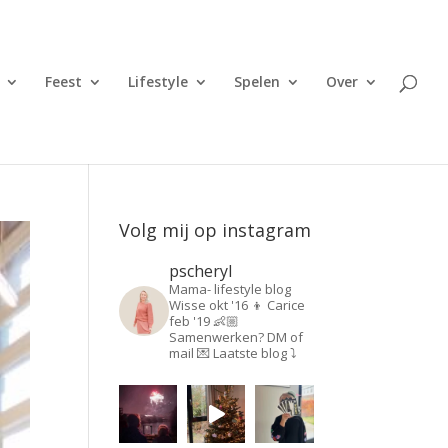
Feest
Lifestyle
Spelen
Over
Volg mij op instagram
pscheryl
Mama- lifestyle blog
Wisse okt '16 👦
Carice
feb '19 👶🏼
Samenwerken? DM of
mail 💌
Laatste blog ⤵️