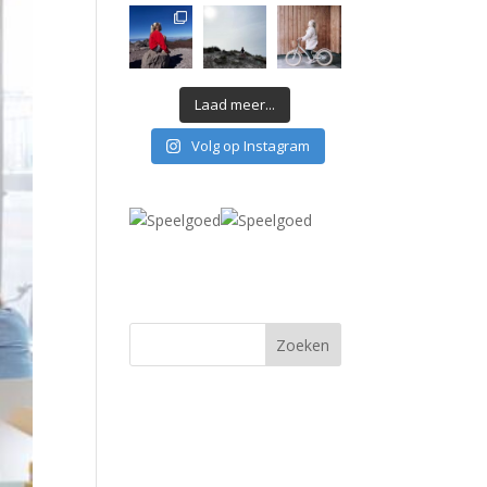
Laad meer...
Volg op Instagram