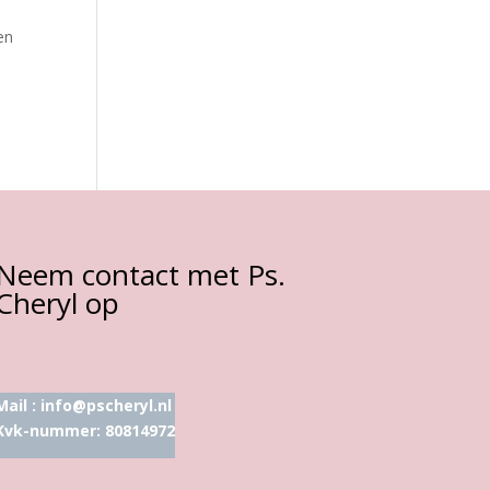
en
Neem contact met Ps.
Cheryl op
Mail :
info@pscheryl.nl
Kvk-nummer: 80814972