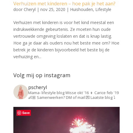
Verhuizen met kinderen – hoe pak je het aan?
door
Cheryl
|
nov 25, 2020
|
Huishouden
,
Lifestyle
Verhuizen met kinderen is voor het kind meestal een
indrukwekkende gebeurtenis. Ze moeten hun oude
vertrouwde omgeving loslaten en dat is knap lastig.
Hoe ga je daar als ouders nou het beste mee om? Hoe
betrek je de kinderen bijvoorbeeld het beste bij de
verhuizing en...
Volg mij op instagram
pscheryl
Mama- lifestyle blog
Wisse okt '16 👦
Carice feb '19
👶🏼
Samenwerken? DM of mail 💌
Laatste blog ⤵️
Save