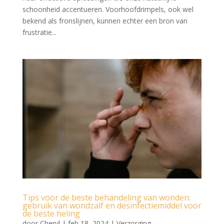
schoonheid accentueren. Voorhoofdrimpels, ook wel
bekend als fronslijnen, kunnen echter een bron van
frustratie...
Tips voor de beste behandeling van wonden:
gebruik van wondzalf en desinfectiemiddel voor
de beste heling
door
Cheryl
|
feb 18, 2024
|
Verzorging