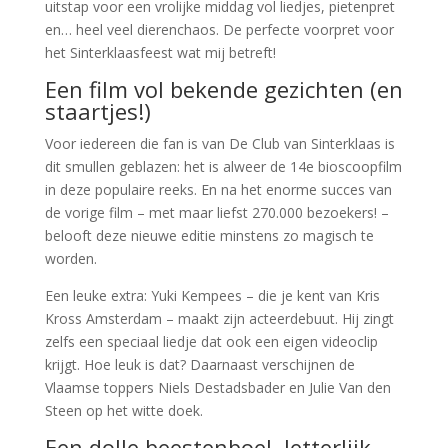
uitstap voor een vrolijke middag vol liedjes, pietenpret
en… heel veel dierenchaos. De perfecte voorpret voor
het Sinterklaasfeest wat mij betreft!
Een film vol bekende gezichten (en
staartjes!)
Voor iedereen die fan is van De Club van Sinterklaas is
dit smullen geblazen: het is alweer de 14e bioscoopfilm
in deze populaire reeks. En na het enorme succes van
de vorige film – met maar liefst 270.000 bezoekers! –
belooft deze nieuwe editie minstens zo magisch te
worden.
Een leuke extra: Yuki Kempees – die je kent van Kris
Kross Amsterdam – maakt zijn acteerdebuut. Hij zingt
zelfs een speciaal liedje dat ook een eigen videoclip
krijgt. Hoe leuk is dat? Daarnaast verschijnen de
Vlaamse toppers Niels Destadsbader en Julie Van den
Steen op het witte doek.
Een dolle beestenboel, letterlijk