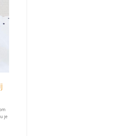
j
 om
u je