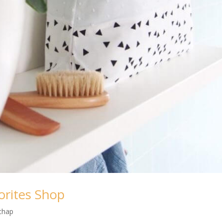
orites Shop
chap