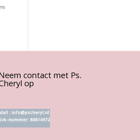
ems
Neem contact met Ps.
Cheryl op
Mail :
info@pscheryl.nl
Kvk-nummer: 80814972