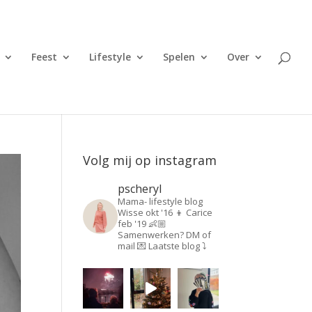
Feest
Lifestyle
Spelen
Over
Volg mij op instagram
pscheryl
Mama- lifestyle blog
Wisse okt '16 👦
Carice
feb '19 👶🏼
Samenwerken? DM of
mail 💌
Laatste blog ⤵️