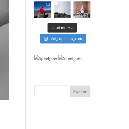
Laad meer...
Volg op Instagram