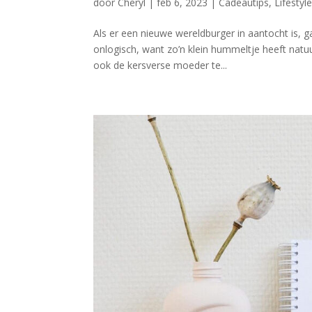
door
Cheryl
|
feb 6, 2023
|
Cadeautips
,
Lifestyl
Als er een nieuwe wereldburger in aantocht is, 
onlogisch, want zo’n klein hummeltje heeft natuu
ook de kersverse moeder te...