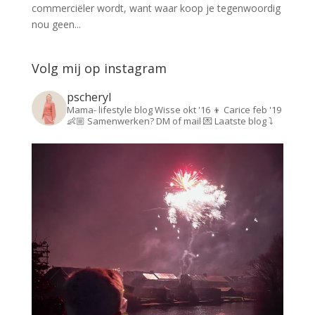
commerciëler wordt, want waar koop je tegenwoordig
nou geen...
Volg mij op instagram
pscheryl
Mama- lifestyle blog
Wisse okt '16 👦
Carice feb '19
👶🏼
Samenwerken? DM of mail 💌
Laatste blog ⤵️