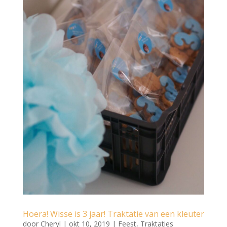
Hoera! Wisse is 3 jaar! Traktatie van een kleuter
door
Cheryl
|
okt 10, 2019
|
Feest
,
Traktaties