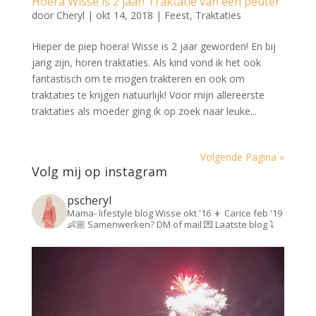
Hoera Wisse is 2 jaar! Traktatie van een peuter
door
Cheryl
|
okt 14, 2018
|
Feest
,
Traktaties
Hieper de piep hoera! Wisse is 2 jaar geworden! En bij
jarig zijn, horen traktaties. Als kind vond ik het ook
fantastisch om te mogen trakteren en ook om
traktaties te krijgen natuurlijk! Voor mijn allereerste
traktaties als moeder ging ik op zoek naar leuke...
Volgende Pagina »
Volg mij op instagram
pscheryl
Mama- lifestyle blog
Wisse okt '16 👦
Carice feb '19
👶🏼
Samenwerken? DM of mail 💌
Laatste blog ⤵️