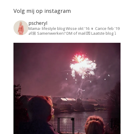
Volg mij op instagram
pscheryl
Mama- lifestyle blog
Wisse okt '16 👦
Carice feb '19
👶🏼
Samenwerken? DM of mail 💌
Laatste blog ⤵️