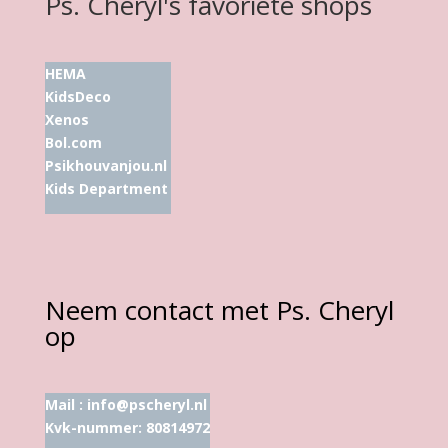
Ps. Cheryl's favoriete shops
HEMA
KidsDeco
Xenos
Bol.com
Psikhouvanjou.nl
Kids Department
Neem contact met Ps. Cheryl
op
Mail :
info@pscheryl.nl
Kvk-nummer: 80814972