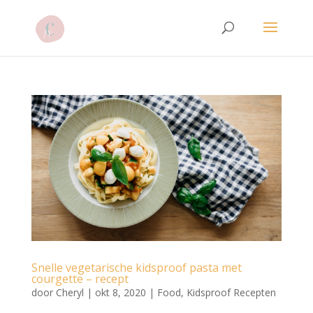
Snelle vegetarische kidsproof pasta met
courgette – recept
door
Cheryl
|
okt 8, 2020
|
Food
,
Kidsproof Recepten