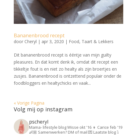
Bananenbrood recept
door
Cheryl
|
apr 3, 2020
|
Food
,
Taart & Lekkers
Dit bananenbrood recept is ééntje van mijn guilty
pleasures. En dat komt denk ik, omdat dit recept een
tikkeltje fout is en niet zo healty als zijn broertjes en
zusjes. Bananenbrood is ontzettend populair onder de
foodbloggers en healtychicks en vaak...
« Vorige Pagina
Volg mij op instagram
pscheryl
Mama- lifestyle blog
Wisse okt '16 👦
Carice feb '19
👶🏼
Samenwerken? DM of mail 💌
Laatste blog ⤵️