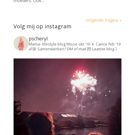
moeders. Ook...
Volgende Pagina »
Volg mij op instagram
pscheryl
Mama- lifestyle blog
Wisse okt '16 👦
Carice feb '19
👶🏼
Samenwerken? DM of mail 💌
Laatste blog ⤵️