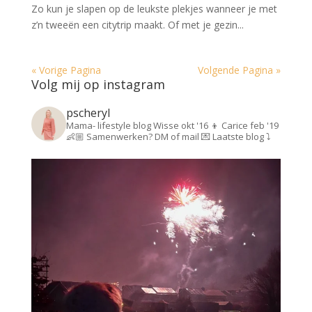
Zo kun je slapen op de leukste plekjes wanneer je met
z’n tweeën een citytrip maakt. Of met je gezin...
« Vorige Pagina
Volgende Pagina »
Volg mij op instagram
pscheryl
Mama- lifestyle blog
Wisse okt '16 👦
Carice feb '19
👶🏼
Samenwerken? DM of mail 💌
Laatste blog ⤵️